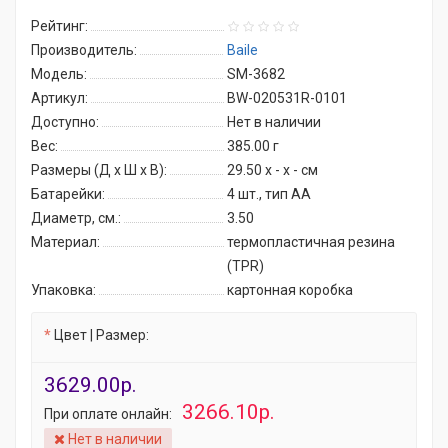
Рейтинг:
Производитель:
Baile
Модель:
SM-3682
Артикул:
BW-020531R-0101
Доступно:
Нет в наличии
Вес:
385.00
г
Размеры (Д x Ш x В):
29.50 x - x - см
Батарейки:
4 шт., тип AA
Диаметр, см.:
3.50
Материал:
термопластичная резина
(TPR)
Упаковка:
картонная коробка
Цвет | Размер:
3629.00р.
3266.10р.
При оплате онлайн:
Нет в наличии