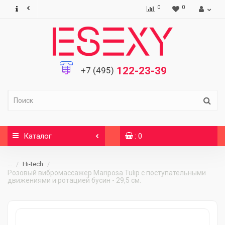
0
0
122-23-39
+7 (495)
Каталог
: 0
...
Hi-tech
Розовый вибромассажер Mariposa Tulip с поступательными
движениями и ротацией бусин - 29,5 см.