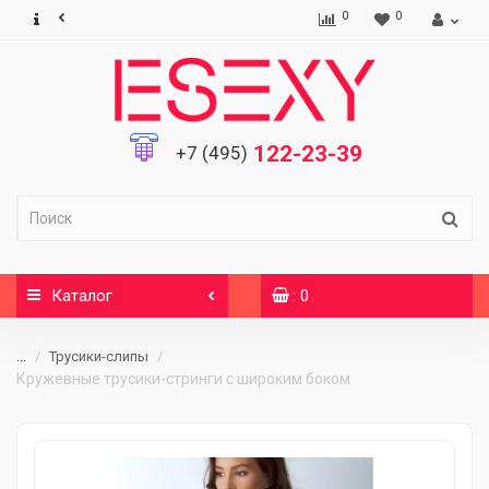
0
0
122-23-39
+7 (495)
Каталог
: 0
...
Трусики-слипы
Кружевные трусики-стринги с широким боком