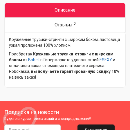
Описание
0
Отзывы
Кружевные трусики-стринги с широким боком, ластовица
узкая проложена 100% хлопком.
Приобретая
Кружевные трусики-стринги с широким
боком
от
Babell
в Гипермаркете удовольствий
ESEXY
и
оплачивая заказ с помощью платежного сервиса
Robokassa,
вы получаете гарантированную скидку 10%
на весь заказ!
Подписка на новости
Будьте в курсе новых акций и спецпредложений!