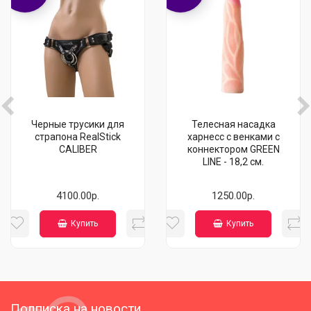
Черные трусики для
Телесная насадка
страпона RealStick
харнесс с венками с
CALIBER
коннектором GREEN
LINE - 18,2 см.
4100.00р.
1250.00р.
Купить
Купить
Подписка на новости