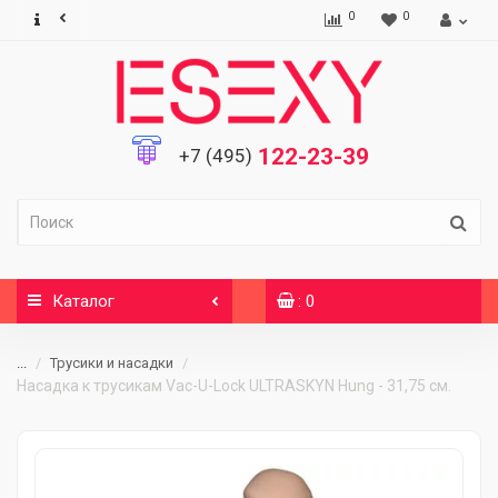
0
0
122-23-39
+7 (495)
Каталог
: 0
...
Трусики и насадки
Насадка к трусикам Vac-U-Lock ULTRASKYN Hung - 31,75 см.