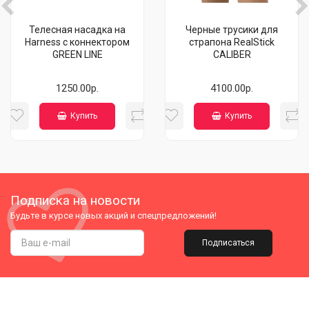
Телесная насадка на
Черные трусики для
Harness с коннектором
страпона RealStick
GREEN LINE
CALIBER
1250.00р.
4100.00р.
Купить
Купить
Подписка на новости
Будьте в курсе новых акций и спецпредложений!
Подписаться