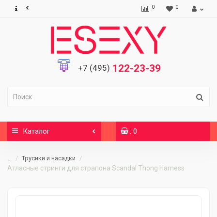
0
0
122-23-39
+7 (495)
Каталог
: 0
...
Трусики и насадки
Атласные стринги для страпона Scandal Thong Harness