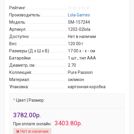
Рейтинг:
Производитель:
Lola Games
Модель:
SM-157244
Артикул:
1202-02lola
Доступно:
Нет в наличии
Вес:
120.00
г
Размеры (Д x Ш x В):
17.00 x - x - см
Батарейки:
1 шт., тип AAA
Диаметр, см.:
2.70
Коллекция:
Pure Passion
Материал:
силикон
Упаковка:
картонная коробка
Цвет | Размер:
3782.00р.
3403.80р.
При оплате онлайн:
Нет в наличии