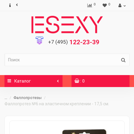
0
0
122-23-39
+7 (495)
Каталог
: 0
...
Фаллопротезы
Фаллопротез №6 на эластичном креплении - 17,5 см.