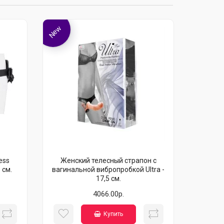
New
ess
Женский телесный страпон с
 см.
вагинальной вибропробкой Ultra -
17,5 см.
4066.00р.
Купить