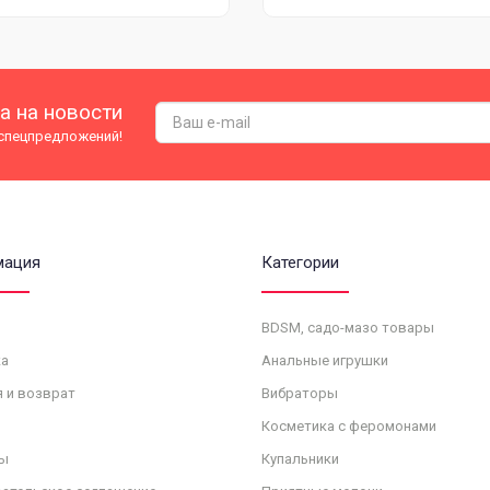
а на новости
 спецпредложений!
мация
Категории
BDSM, садо-мазо товары
а
Анальные игрушки
я и возврат
Вибраторы
Косметика с феромонами
ы
Купальники