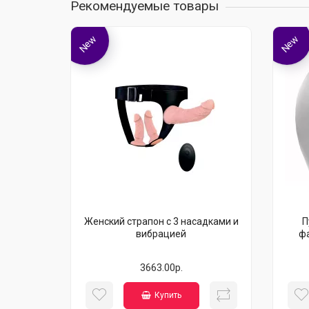
Рекомендуемые товары
New
New
Женский страпон с 3 насадками и
П
вибрацией
фа
3663.00р.
Купить