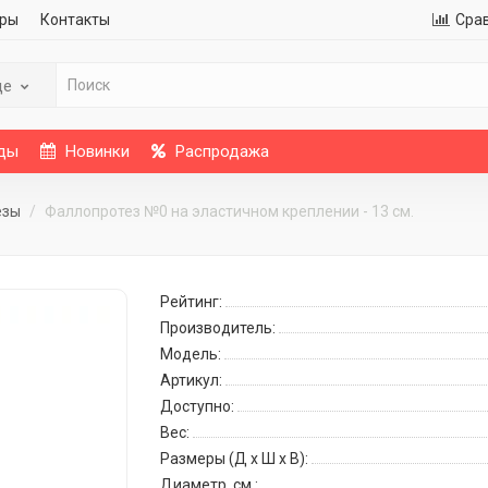
ры
Контакты
Сра
де
ды
Новинки
Распродажа
езы
Фаллопротез №0 на эластичном креплении - 13 см.
Рейтинг:
Производитель:
Модель:
Артикул:
Доступно:
Вес:
Размеры (Д x Ш x В):
Диаметр, см.: