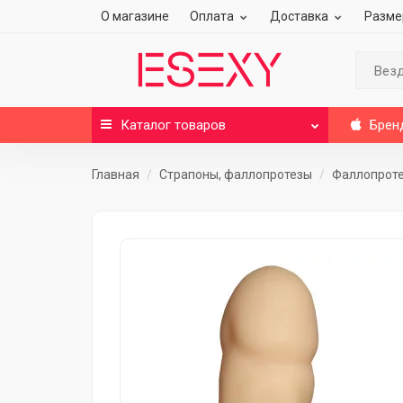
О магазине
Оплата
Доставка
Разме
Вез
Каталог
товаров
Брен
Главная
Страпоны, фаллопротезы
Фаллопрот