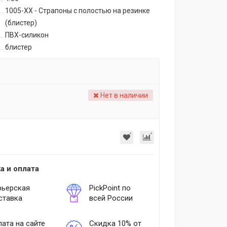
1005-ХХ - Страпоны с полостью на резинке
(блистер)
ПВХ-силикон
блистер
Нет в наличии
а и оплата
рьерская
PickPoint по
ставка
всей России
ата на сайте
Скидка 10% от