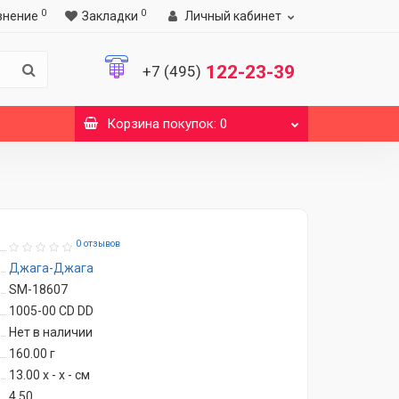
0
0
внение
Закладки
Личный кабинет
122-23-39
+7 (495)
Корзина
покупок
: 0
0 отзывов
Джага-Джага
SM-18607
1005-00 CD DD
Нет в наличии
160.00
г
13.00 x - x - см
4.50