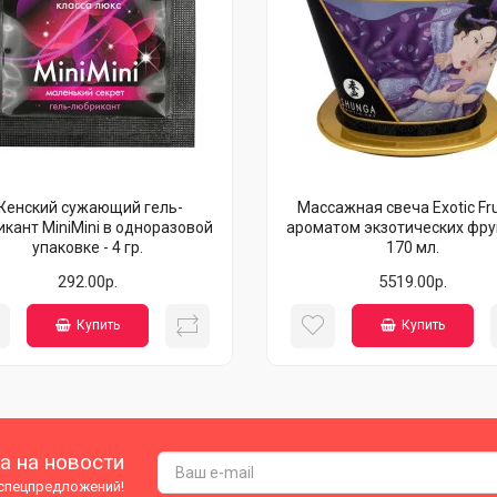
Женский сужающий гель-
Массажная свеча Exotic Fru
икант MiniMini в одноразовой
ароматом экзотических фру
упаковке - 4 гр.
170 мл.
292.00р.
5519.00р.
Купить
Купить
а на новости
 спецпредложений!