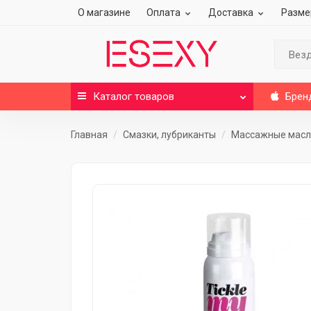
О магазине
Оплата
Доставка
Разме
Вез
Каталог
товаров
Брен
Главная
Смазки, лубриканты
Массажные масла