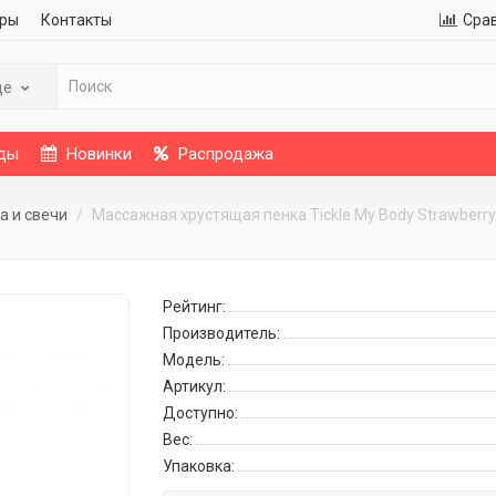
ры
Контакты
Сра
де
ды
Новинки
Распродажа
 и свечи
Массажная хрустящая пенка Tickle My Body Strawberry 
Рейтинг:
Производитель:
Модель:
Артикул:
Доступно:
Вес:
Упаковка: