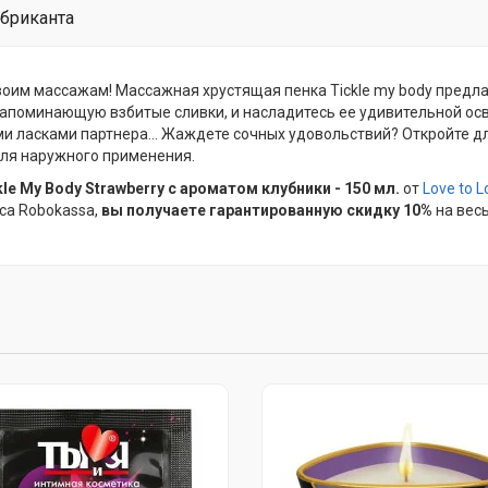
бриканта
им массажам! Массажная хрустящая пенка Tickle my body предла
напоминающую взбитые сливки, и насладитесь ее удивительной ос
асками партнера... Жаждете сочных удовольствий? Откройте для 
для наружного применения.
e My Body Strawberry с ароматом клубники - 150 мл.
от
Love to L
са Robokassa,
вы получаете гарантированную скидку 10%
на весь