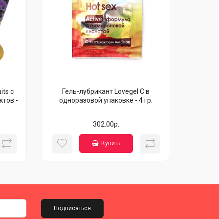
its с
Гель-лубрикант Lovegel C в
ктов -
одноразовой упаковке - 4 гр.
302.00р.
Купить
Подписаться