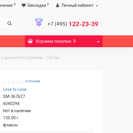
0
0
внение
Закладки
Личный кабинет
122-23-39
+7 (495)
Корзина
покупок
: 0
с ароматом клубники - 150 мл.
0 отзывов
Love to Love
SM-367627
6040294
Нет в наличии
135.00
г
флакон