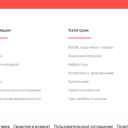
мация
Категории
BDSM, садо-мазо товары
а
Анальные игрушки
я и возврат
Вибраторы
Косметика с феромонами
ы
Купальники
ательское соглашение
Приятные мелочи
а конфиденциальности
Секс-мебель и качели
тавка
Гарантия и возврат
Пользовательское соглашение
Полит