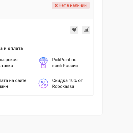
Нет в наличии
а и оплата
рьерская
PickPoint по
ставка
всей России
ата на сайте
Скидка 10% от
лайн
Robokassa