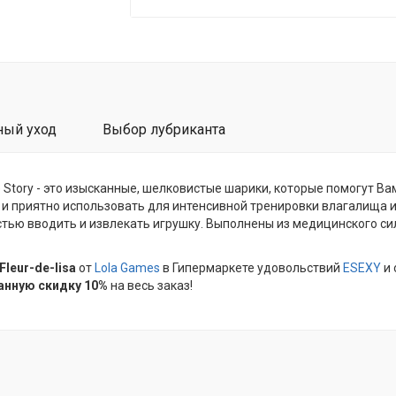
ный уход
Выбор лубриканта
e Story - это изысканные, шелковистые шарики, которые помогут Ва
и приятно использовать для интенсивной тренировки влагалища и
ью вводить и извлекать игрушку. Выполнены из медицинского сили
leur-de-lisa
от
Lola Games
в Гипермаркете удовольствий
ESEXY
и 
анную скидку 10%
на весь заказ!