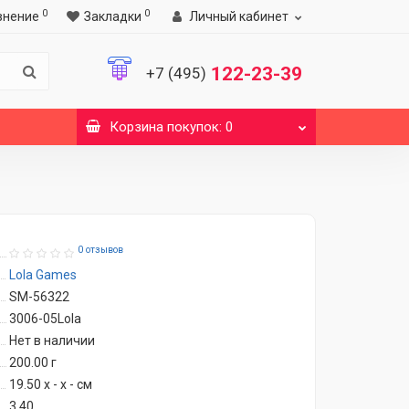
0
0
внение
Закладки
Личный кабинет
122-23-39
+7 (495)
Корзина
покупок
: 0
0 отзывов
Lola Games
SM-56322
3006-05Lola
Нет в наличии
200.00
г
19.50 x - x - см
3.40