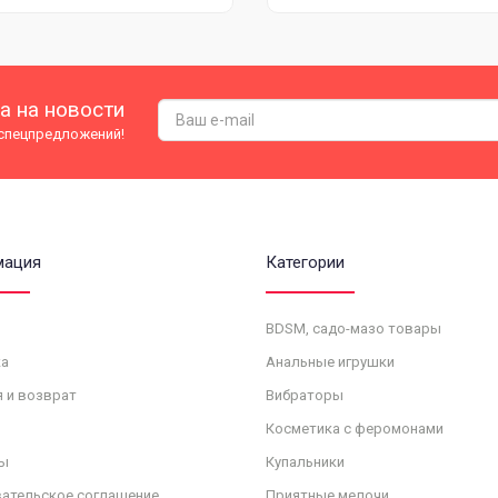
а на новости
 спецпредложений!
мация
Категории
BDSM, садо-мазо товары
а
Анальные игрушки
я и возврат
Вибраторы
Косметика с феромонами
ы
Купальники
ательское соглашение
Приятные мелочи