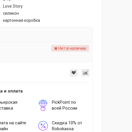
Love Story
силикон
картонная коробка
Нет в наличии
а и оплата
рьерская
PickPoint по
ставка
всей России
ата на сайте
Скидка 10% от
лайн
Robokassa