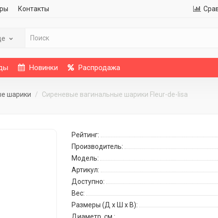
ры
Контакты
Сра
де
ды
Новинки
Распродажа
ые шарики
Сиреневые вагинальные шарики Fleur-de-lisa
Рейтинг:
Производитель:
Модель:
Артикул:
Доступно:
Вес:
Размеры (Д x Ш x В):
Диаметр, см.: