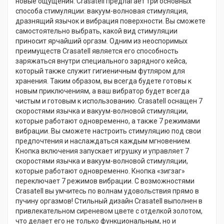
новые ощущения. Crasatell предлагает три основных
способа стимуляции: вакуум-волновая стимуляция,
дразнящий язычок и вибрация поверхности. Вы сможете
самостоятельно выбрать, какой вид стимуляции
приносит ярчайший оргазм. Одним из неоспоримых
преимуществ Crasatell является его способность
заряжаться внутри специального зарядного кейса,
который также служит гигиеничным футляром для
хранения. Таким образом, вы всегда будете готовы к
новым приключениям, а ваш вибратор будет всегда
чистым и готовым к использованию. Crasatell оснащен 7
скоростями язычка и вакуум-волновой стимуляции,
которые работают одновременно, а также 7 режимами
вибрации. Вы сможете настроить стимуляцию под свои
предпочтения и наслаждаться каждым мгновением.
Кнопка включения запускает игрушку и управляет 7
скоростями язычка и вакуум-волновой стимуляции,
которые работают одновременно. Кнопка «зигзаг»
переключает 7 режимов вибрации. С возможностями
Crasatell вы умчитесь по волнам удовольствия прямо в
пучину оргазмов! Стильный дизайн Crasatell выполнен в
привлекательном сиреневом цвете с отделкой золотом,
что делает его не только функциональным, но и