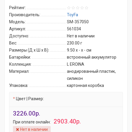
Рейтинг:
Производитель:
ToyFa
Модель:
SM-357050
Артикул:
561034
Доступно:
Нет в наличии
Вес:
230.00
г
Размеры (Д x Ш x В):
9.50 x - x - см
Батарейки:
встроенный аккумулятор
Коллекция:
L EROINA
Материал:
анодированный пластик,
силикон
Упаковка:
картонная коробка
Цвет | Размер:
3226.00р.
2903.40р.
При оплате онлайн:
Нет в наличии