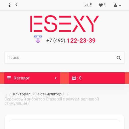
0
0
122-23-39
+7 (495)
Каталог
: 0
...
Клиторальные стимуляторы
Сиреневый вибратор Crasatell с вакуум-волновой
стимуляцией