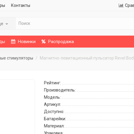
ры
Контакты
Сра
де
ды
Новинки
Распродажа
ные стимуляторы
Магнитно-левитационный пульсатор Revel Bod
Рейтинг:
Производитель:
Модель:
Артикул:
Доступно:
Батарейки:
Материал:
Упаковка: