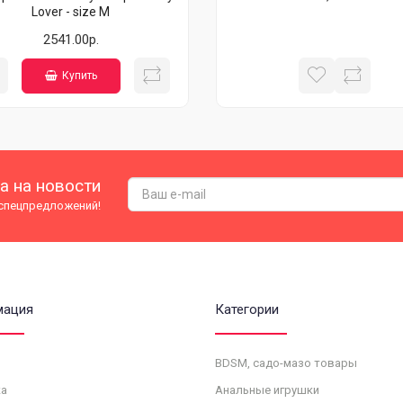
Lover - size M
2541.00р.
Купить
а на новости
 спецпредложений!
мация
Категории
BDSM, садо-мазо товары
а
Анальные игрушки