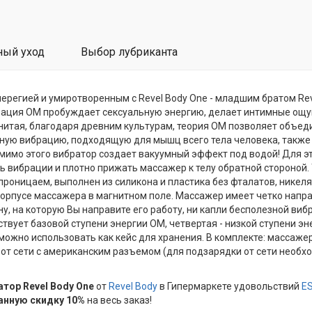
ный уход
Выбор лубриканта
регией и умиротворенным c Revel Body One - младшим братом Rev
брация ОМ пробуждает сексуальную энергию, делает интимные ощущ
енитая, благодаря древним культурам, теория ОМ позволяет объеди
ую вибрацию, подходящую для мышц всего тела человека, также
мимо этого вибратор создает вакуумный эффект под водой! Для э
ь вибрации и плотно прижать массажер к телу обратной стороной.
проницаем, выполнен из силикона и пластика без фталатов, никеля
корпусе массажера в магнитном поле. Массажер имеет четко напра
у, на которую Вы направите его работу, ни капли бесполезной ви
твует базовой ступени энергии ОМ, четвертая - низкой ступени эне
можно использовать как кейс для хранения. В комплекте: массажер
дки от сети с американским разъемом (для подзарядки от сети нео
тор Revel Body One
от
Revel Body
в Гипермаркете удовольствий
E
анную скидку 10%
на весь заказ!