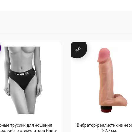
Нет
рные трусики для ношения
Вибратор-реалистик из неос
орального стимулятора Panty
22,7 см.