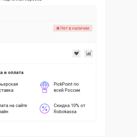
Нет в наличии
а и оплата
рьерская
PickPoint по
ставка
всей России
ата на сайте
Скидка 10% от
лайн
Robokassa