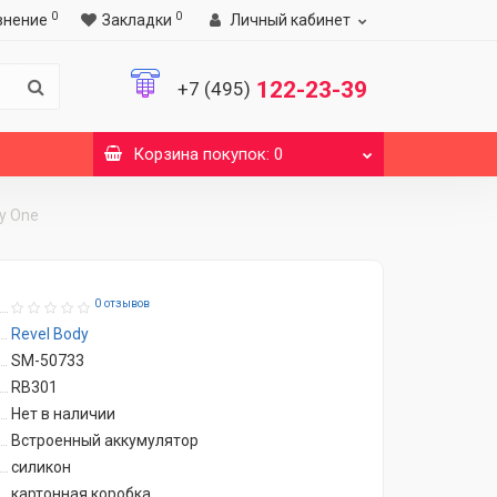
0
0
внение
Закладки
Личный кабинет
122-23-39
+7 (495)
Корзина
покупок
: 0
y One
0 отзывов
Revel Body
SM-50733
RB301
Нет в наличии
Встроенный аккумулятор
силикон
картонная коробка