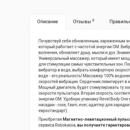
0
Описание
Отзывы
Правиль
Почувствуй себя обновленным, заряженным эне
который работает с частотой энергии ОМ. Ви
волнения, обновляет душу, мысли и дух. Знам
Универсальный массажер, который имеет мощн
для стимуляции самых чувствительных зон. По
вибратор в воде, выбрать комфортную скорост
воде - это реальность! Массажер 100% водоне
скоростей вибрации. Сердечник левитирует в 
Мощный двигатель будет стимулировать ту зон
скорости пульсатора. Вторая скорость соответс
энергии ОМ. Удобную упаковку Revel Body One 
насадки - rose, fawn, ever, адаптер для заря
евростандарт).
Приобретая
Магнитно-левитационный пульса
сервиса Robokassa,
вы получаете гарантиров