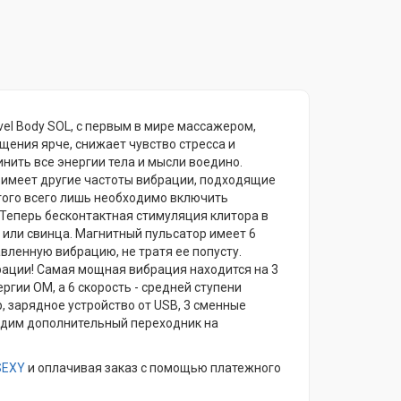
el Body SOL, с первым в мире массажером,
ения ярче, снижает чувство стресса и
нить все энергии тела и мысли воедино.
 имеет другие частоты вибрации, подходящие
того всего лишь необходимо включить
 Теперь бесконтактная стимуляция клитора в
 или свинца. Магнитный пульсатор имеет 6
вленную вибрацию, не тратя ее попусту.
брации! Самая мощная вибрация находится на 3
ргии ОМ, а 6 скорость - средней ступени
, зарядное устройство от USB, 3 сменные
бходим дополнительный переходник на
SEXY
и оплачивая заказ с помощью платежного