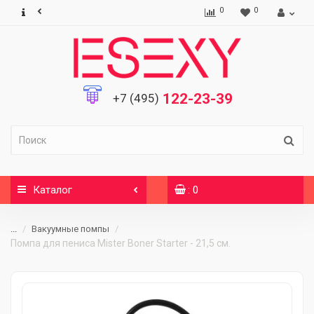
0
0
122-23-39
+7 (495)
Каталог
: 0
...
Вакуумные помпы
Помпа для пениса Mister Boner Starter - 21,5 см.