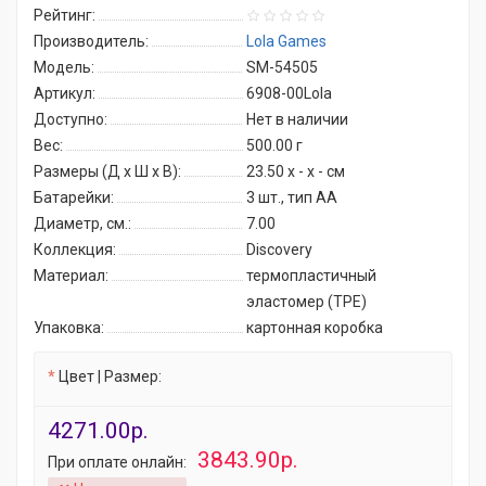
Рейтинг:
Производитель:
Lola Games
Модель:
SM-54505
Артикул:
6908-00Lola
Доступно:
Нет в наличии
Вес:
500.00
г
Размеры (Д x Ш x В):
23.50 x - x - см
Батарейки:
3 шт., тип AA
Диаметр, см.:
7.00
Коллекция:
Discovery
Материал:
термопластичный
эластомер (TPE)
Упаковка:
картонная коробка
Цвет | Размер:
4271.00р.
3843.90р.
При оплате онлайн: