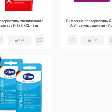
езервативы увеличенного
Рифленые презервативы R
размера RITEX XXL - 8 шт.
LUST с пупырышками - 3 
Нет
Нет