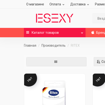
О магазине
Оплата
Доставка
Разме
Вез
Каталог
товаров
Брен
Главная
Производитель
RITEX
Со
Нет
Нет