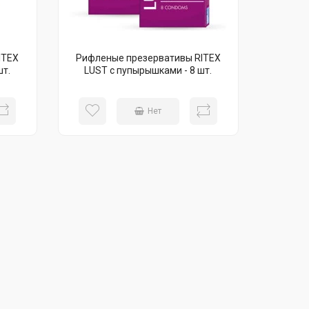
ITEX
Рифленые презервативы RITEX
шт.
LUST с пупырышками - 8 шт.
Нет