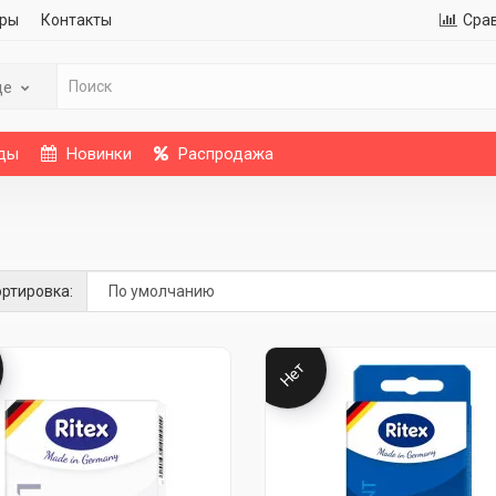
ры
Контакты
Сра
де
ды
Новинки
Распродажа
ртировка:
Нет