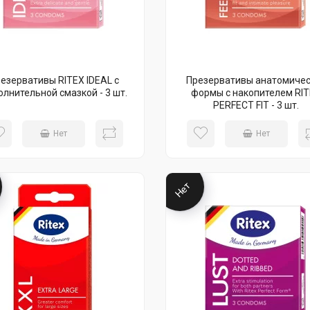
езервативы RITEX IDEAL с
Презервативы анатомиче
олнительной смазкой - 3 шт.
формы с накопителем RI
PERFECT FIT - 3 шт.
Нет
Нет
Нет