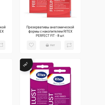
ской
Презервативы анатомической
TEX
формы с накопителем RITEX
PERFECT FIT - 8 шт.
Нет
Нет