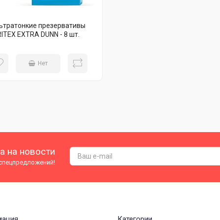
ьтратонкие презервативы
RITEX EXTRA DUNN - 8 шт.
Нет
а на новости
 спецпредложений!
мация
Категории