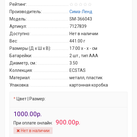
Рейтинг:
Производитель:
Сима-Ленд
Модель:
SM-366043
Артикул:
7127839
Доступно:
Нет в наличии
Вес:
441.00
г
Размеры (Д x Ш x В):
17.00 x - x - см
Батарейки:
2 шт., тип AAA
Диаметр, см.:
3.50
Коллекция:
ECSTAS
Материал:
металл, пластик
Упаковка:
картонная коробка
Цвет | Размер:
1000.00р.
900.00р.
При оплате онлайн:
Нет в наличии