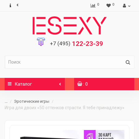
0
0
122-23-39
+7 (495)
Каталог
: 0
...
Эротические игры
Игра для двоих «50 оттенков страсти. Я тебе принадлежу»