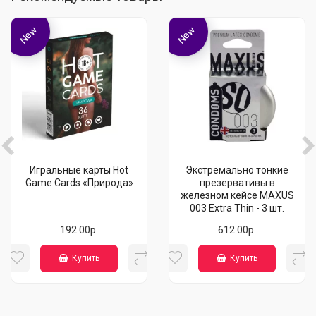
New
New
Игральные карты Hot
Экстремально тонкие
Game Cards «Природа»
презервативы в
железном кейсе MAXUS
003 Extra Thin - 3 шт.
192.00р.
612.00р.
Купить
Купить