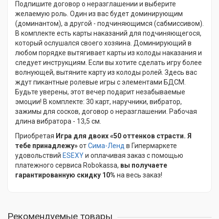
Подпишите договор о неразглашении и выберите
желаемую роль. Один из вас будет доминирующим
(доминантом), а другой - подчиняющимся (сабмиссивом).
В комплекте есть карты наказаний для подчиняющегося,
который ослушался своего хозяина. Доминирующий в
любом порядке вытягивает карты из колоды наказания и
следует инструкциям. Если вы хотите сделать игру более
волнующей, вытяните карту из колоды ролей. Здесь вас
ждут пикантные ролевые игры с элементами БДСМ.
Будьте уверены, этот вечер подарит незабываемые
эмоции! В комплекте: 30 карт, наручники, вибратор,
зажимы для сосков, договор о неразглашении. Рабочая
длина вибратора - 13,5 см.
Приобретая
Игра для двоих «50 оттенков страсти. Я
тебе принадлежу»
от
Сима-Ленд
в Гипермаркете
удовольствий
ESEXY
и оплачивая заказ с помощью
платежного сервиса Robokassa,
вы получаете
гарантированную скидку 10%
на весь заказ!
Рекомендуемые товары