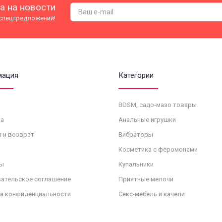
а на новости
 спецпредложений!
мация
Категории
BDSM, садо-мазо товары
а
Анальные игрушки
я и возврат
Вибраторы
Косметика с феромонами
ы
Купальники
ательское соглашение
Приятные мелочи
а конфиденциальности
Секс-мебель и качели