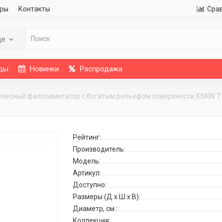
ры
Контакты
Сра
де
ды
Новинки
Распродажа
елесный фаллоимитатор с богатым рельефом поверхности XSKIN 7 P
Рейтинг:
Производитель:
Модель:
Артикул:
Доступно:
Размеры (Д x Ш x В):
Диаметр, см.:
Коллекция: