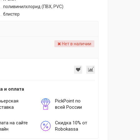
поливинилхлорид (ПВХ, PVC)
блистер
Нет в наличии
а и оплата
рьерская
PickPoint по
ставка
всей России
ата на сайте
Скидка 10% от
лайн
Robokassa