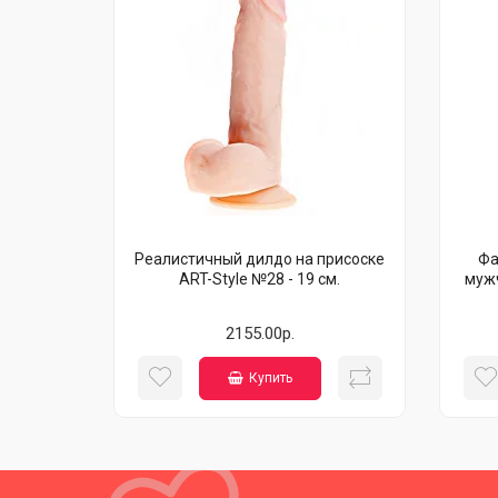
Реалистичный дилдо на присоске
Фа
ART-Style №28 - 19 см.
мужч
2155.00р.
Купить