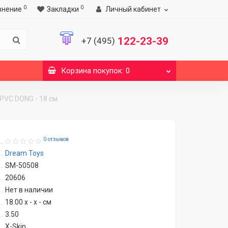
0
0
внение
Закладки
Личный кабинет
122-23-39
+7 (495)
Корзина
покупок
: 0
VC DONG - 18 см.
0 отзывов
Dream Toys
SM-50508
20606
Нет в наличии
18.00 x - x - см
3.50
X-Skin