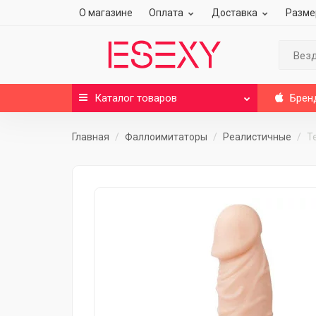
О магазине
Оплата
Доставка
Разме
Вез
Каталог
товаров
Брен
Главная
Фаллоимитаторы
Реалистичные
Т