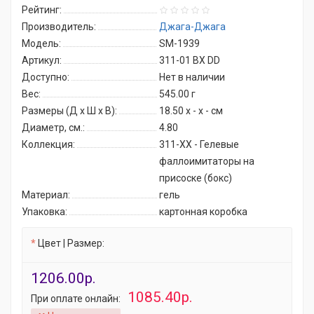
Рейтинг:
Производитель:
Джага-Джага
Модель:
SM-1939
Артикул:
311-01 BX DD
Доступно:
Нет в наличии
Вес:
545.00
г
Размеры (Д x Ш x В):
18.50 x - x - см
Диаметр, см.:
4.80
Коллекция:
311-ХХ - Гелевые
фаллоимитаторы на
присоске (бокс)
Материал:
гель
Упаковка:
картонная коробка
Цвет | Размер:
1206.00р.
1085.40р.
При оплате онлайн: