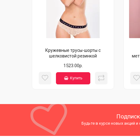
Кружевные трусы-шорты с
шелковистой резинкой
мет
1523.00р.
Купить
Подписк
Будьте в курсе новых акций и