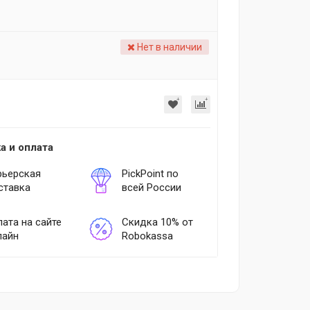
Нет в наличии
а и оплата
рьерская
PickPoint по
ставка
всей России
ата на сайте
Скидка 10% от
лайн
Robokassa