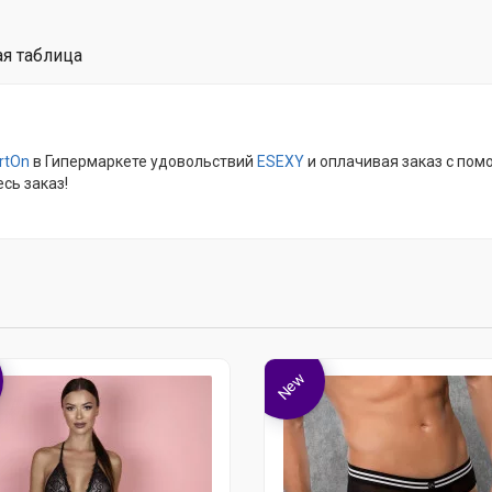
я таблица
irtOn
в Гипермаркете удовольствий
ESEXY
и оплачивая заказ с пом
есь заказ!
New