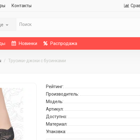
ры
Контакты
Сра
де
ды
Новинки
Распродажа
ы
Трусики-джоки с бусинками
Рейтинг:
Производитель:
Модель:
Артикул:
Доступно:
Материал:
Упаковка: