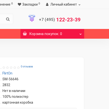
0
0
внение
Закладки
Личный кабинет
122-23-39
+7 (495)
Корзина
покупок
: 0
0 отзывов
FlirtOn
SM-56646
2832
Нет в наличии
100% полиэстер
картонная коробка