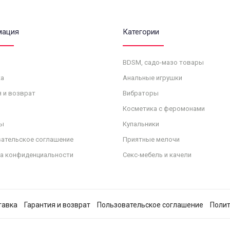
мация
Категории
BDSM, садо-мазо товары
а
Анальные игрушки
я и возврат
Вибраторы
Косметика с феромонами
ы
Купальники
ательское соглашение
Приятные мелочи
а конфиденциальности
Секс-мебель и качели
тавка
Гарантия и возврат
Пользовательское соглашение
Полит