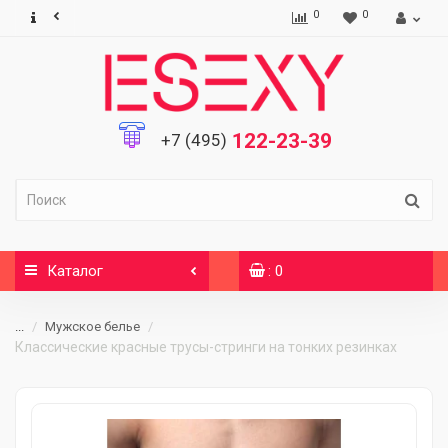
0
0
122-23-39
+7 (495)
Каталог
: 0
...
Мужское белье
Классические красные трусы-стринги на тонких резинках