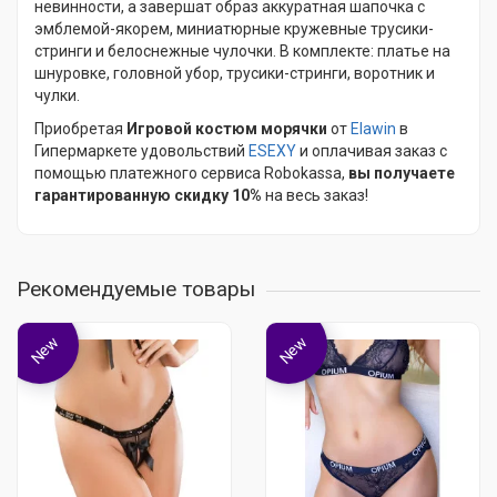
невинности, а завершат образ аккуратная шапочка с
эмблемой-якорем, миниатюрные кружевные трусики-
стринги и белоснежные чулочки. В комплекте: платье на
шнуровке, головной убор, трусики-стринги, воротник и
чулки.
Приобретая
Игровой костюм морячки
от
Elawin
в
Гипермаркете удовольствий
ESEXY
и оплачивая заказ с
помощью платежного сервиса Robokassa,
вы получаете
гарантированную скидку 10%
на весь заказ!
Рекомендуемые товары
New
New