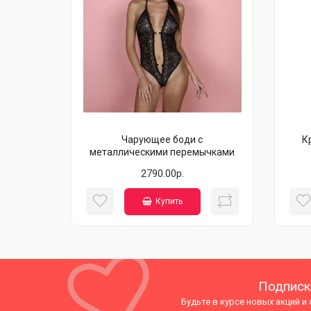
Чарующее боди с
К
металлическими перемычками
2790.00р.
Купить
Подписк
Будьте в курсе новых акций и