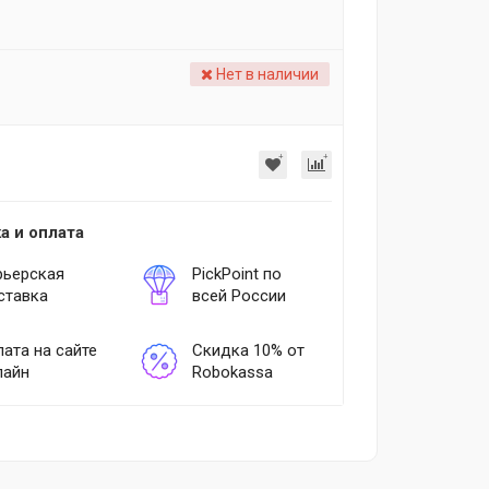
Нет в наличии
а и оплата
рьерская
PickPoint по
ставка
всей России
ата на сайте
Скидка 10% от
лайн
Robokassa