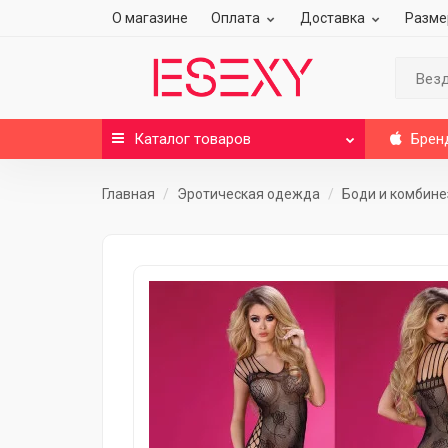
О магазине
Оплата
Доставка
Разме
Вез
Каталог
товаров
Брен
Главная
Эротическая одежда
Боди и комбин