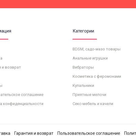
мация
Категории
BDSM, садо-мазо товары
а
Анальные игрушки
я и возврат
Вибраторы
Косметика с феромонами
ы
Купальники
ательское соглашение
Приятные мелочи
а конфиденциальности
Секс-мебель и качели
тавка
Гарантия и возврат
Пользовательское соглашение
Полит