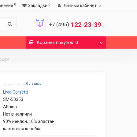
0
0
внение
Закладки
Личный кабинет
122-23-39
+7 (495)
Корзина
покупок
: 0
бокам
0 отзывов
Livia Corsetti
SM-50353
Althina
Нет в наличии
90% нейлон, 10% эластан
картонная коробка