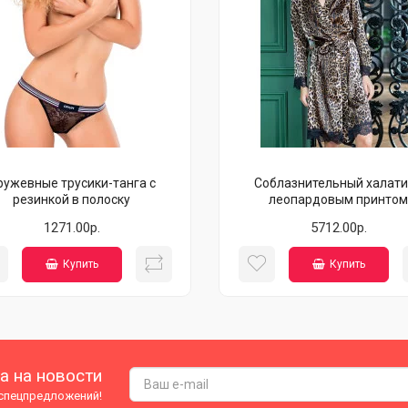
ружевные трусики-танга с
Соблазнительный халати
резинкой в полоску
леопардовым принтом
1271.00р.
5712.00р.
Купить
Купить
а на новости
 спецпредложений!