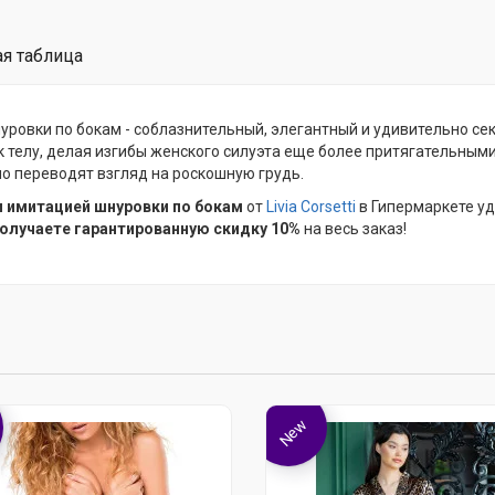
я таблица
уровки по бокам - соблазнительный, элегантный и удивительно се
к телу, делая изгибы женского силуэта еще более притягательны
о переводят взгляд на роскошную грудь.
и имитацией шнуровки по бокам
от
Livia Corsetti
в Гипермаркете у
олучаете гарантированную скидку 10%
на весь заказ!
New