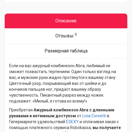
Описание
0
Отзывы
Размерная таблица
Если на вас ажурный комбинезон Abra, любимый не
сможет похвастать терпением. Один только взгляд на
вас, и мужские руки жадно протянутся к вашему стану.
Цветочный узор, покрывающий вас от шейки и до
кончиков пальцев ног, придаст вашему образу
чувственность. Пикантный разрез между ножек
подскажет: «Милый, я готова ко всему!».
Приобретая
Ажурный комбинезон Abra с длинными
рукавами и интимным доступом
от
Livia Corsetti
в
Гипермаркете удовольствий
ESEXY
и оплачивая заказ с
помощью платежного сервиса Robokassa,
вы получаете