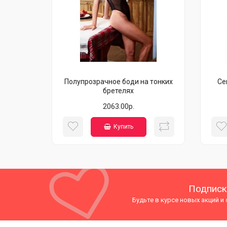
Полупрозрачное боди на тонких
Се
бретелях
2063.00р.
Купить
Подписк
Будьте в курсе новых акций и