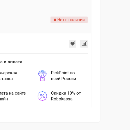
Нет в наличии
а и оплата
рьерская
PickPoint по
ставка
всей России
ата на сайте
Скидка 10% от
лайн
Robokassa