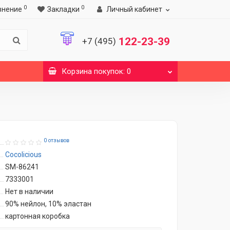
0
0
внение
Закладки
Личный кабинет
122-23-39
+7 (495)
Корзина
покупок
: 0
0 отзывов
Cocolicious
SM-86241
7333001
Нет в наличии
90% нейлон, 10% эластан
картонная коробка