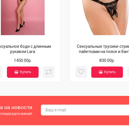
ксуальное боди с длинным
Сексуальные трусики-стрин
рукавом Lara
пайетками на поясе и бан
1450.00р.
830.00р.
Купить
Купить
а на новости
 спецпредложений!