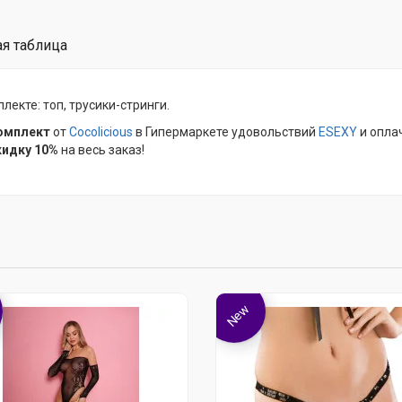
я таблица
екте: топ, трусики-стринги.
омплект
от
Cocolicious
в Гипермаркете удовольствий
ESEXY
и опла
кидку 10%
на весь заказ!
New