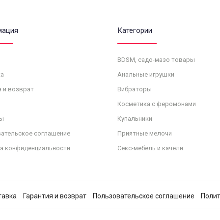
мация
Категории
BDSM, садо-мазо товары
а
Анальные игрушки
я и возврат
Вибраторы
Косметика с феромонами
ы
Купальники
ательское соглашение
Приятные мелочи
а конфиденциальности
Секс-мебель и качели
тавка
Гарантия и возврат
Пользовательское соглашение
Полит