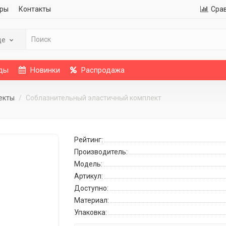
ры
Контакты
Сра
де
ды
Новинки
Распродажа
екты
Соблазнительный эластичный комплект
Рейтинг:
Производитель:
Модель:
Артикул:
Доступно:
Материал:
Упаковка: