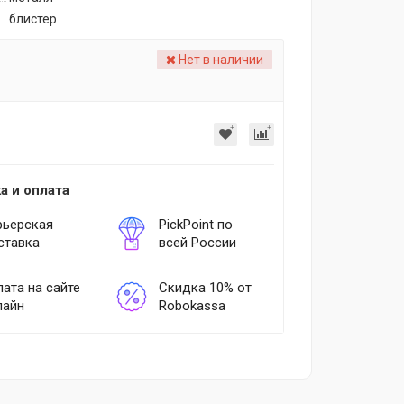
блистер
Нет в наличии
а и оплата
рьерская
PickPoint по
ставка
всей России
ата на сайте
Скидка 10% от
лайн
Robokassa