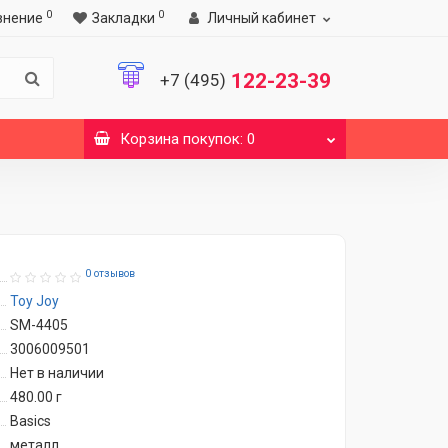
0
0
внение
Закладки
Личный кабинет
122-23-39
+7 (495)
Корзина
покупок
: 0
0 отзывов
Toy Joy
SM-4405
3006009501
Нет в наличии
480.00
г
Basics
металл