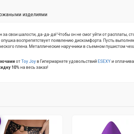
кожаными изделиями
за свои шалости, да-да-да! Чтобы он не смог уйти от расплаты, с
я опушка воспрепятствует появлению дискомфорта. Пусть выполняет
ческого плена. Металлические наручники в съемном пушистом чехл
ключами
от
Toy Joy
в Гипермаркете удовольствий
ESEXY
и оплачива
кидку 10%
на весь заказ!