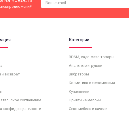
а на новости
 спецпредложений!
мация
Категории
BDSM, садо-мазо товары
а
Анальные игрушки
я и возврат
Вибраторы
Косметика с феромонами
ы
Купальники
ательское соглашение
Приятные мелочи
а конфиденциальности
Секс-мебель и качели