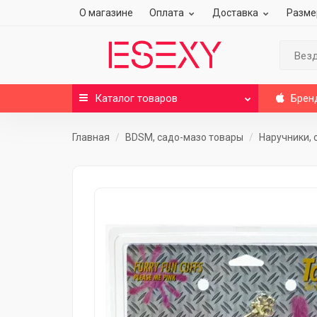
О магазине
Оплата
Доставка
Разме
Вез
Каталог
товаров
Брен
Главная
BDSM, садо-мазо товары
Наручники,