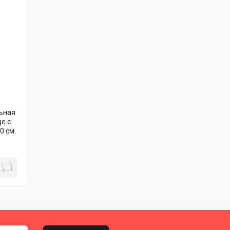
ьная
ge с
0 см.