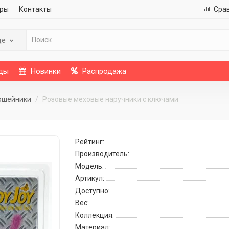
ры
Контакты
Сра
де
ды
Новинки
Распродажа
 ошейники
Розовые меховые наручники с ключами
Рейтинг:
Производитель:
Модель:
Артикул:
Доступно:
Вес:
Коллекция:
Материал: