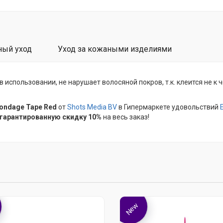
ный уход
Уход за кожаными изделиями
спользовании, не нарушает волосяной покров, т.к. клеится не к че
ondage Tape Red
от
Shots Media BV
в Гипермаркете удовольствий
 гарантированную скидку 10%
на весь заказ!
New