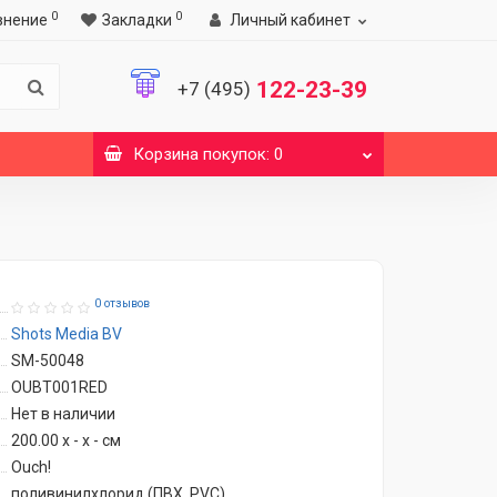
0
0
внение
Закладки
Личный кабинет
122-23-39
+7 (495)
Корзина
покупок
: 0
0 отзывов
Shots Media BV
SM-50048
OUBT001RED
Нет в наличии
200.00 x - x - см
Ouch!
поливинилхлорид (ПВХ, PVC)