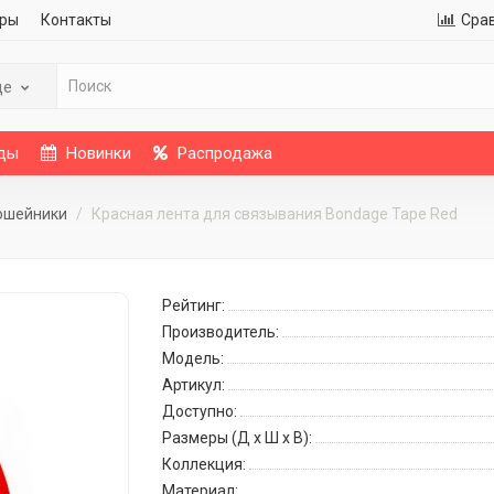
ры
Контакты
Сра
де
ды
Новинки
Распродажа
 ошейники
Красная лента для связывания Bondage Tape Red
Рейтинг:
Производитель:
Модель:
Артикул:
Доступно:
Размеры (Д x Ш x В):
Коллекция:
Материал: