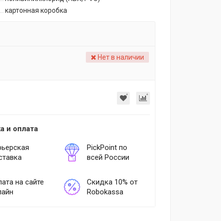
картонная коробка
Нет в наличии
а и оплата
рьерская
PickPoint по
ставка
всей России
ата на сайте
Скидка 10% от
лайн
Robokassa