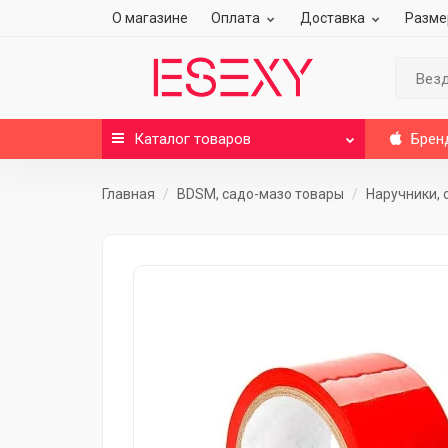
О магазине
Оплата
Доставка
Разме
Вез
Каталог
товаров
Брен
Главная
BDSM, садо-мазо товары
Наручники,