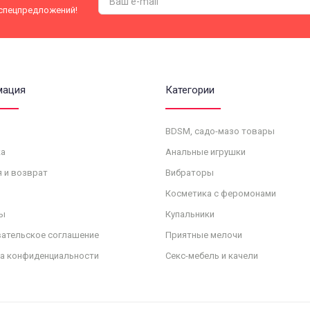
 спецпредложений!
мация
Категории
BDSM, садо-мазо товары
а
Анальные игрушки
я и возврат
Вибраторы
Косметика с феромонами
ы
Купальники
ательское соглашение
Приятные мелочи
а конфиденциальности
Секс-мебель и качели