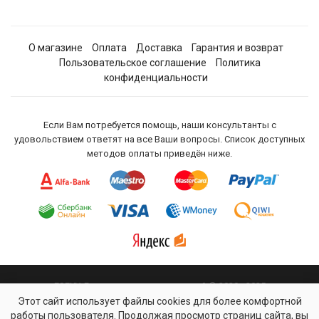
О магазине
Оплата
Доставка
Гарантия и возврат
Пользовательское соглашение
Политика
конфиденциальности
Если Вам потребуется помощь, наши консультанты с
удовольствием ответят на все Ваши вопросы. Список доступных
методов оплаты приведён ниже.
ESEXY. Гипермаркет удовольствий © 2020 - 2025
Этот сайт использует файлы cookies для более комфортной
На сайте присутствуют материалы для взрослых
работы пользователя. Продолжая просмотр страниц сайта, вы
Разработано с удовольствием для удовольствия