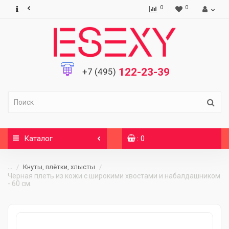
0
0
122-23-39
+7 (495)
Каталог
: 0
...
Кнуты, плётки, хлысты
Чёрная плеть из кожи с широкими хвостами и набалдашником
- 60 см.