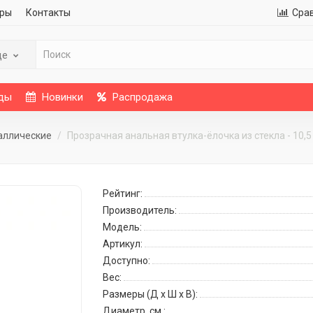
ры
Контакты
Сра
де
ды
Новинки
Распродажа
аллические
Прозрачная анальная втулка-ёлочка из стекла - 10,5
Рейтинг:
Производитель:
Модель:
Артикул:
Доступно:
Вес:
Размеры (Д x Ш x В):
Диаметр, см.: