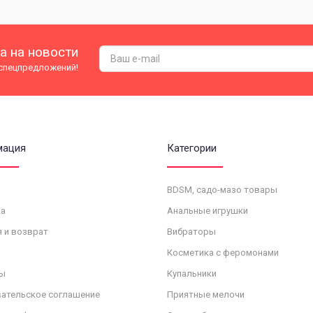
а на новости
 спецпредложений!
мация
Категории
BDSM, садо-мазо товары
а
Анальные игрушки
я и возврат
Вибраторы
Косметика с феромонами
ы
Купальники
ательское соглашение
Приятные мелочи