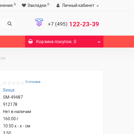
0
0
внение
Закладки
Личный кабинет
122-23-39
+7 (495)
Корзина
покупок
: 0
 см.
0 отзывов
Sexus
SM-49487
912178
Нет в наличии
160.00
г
10.50 x - x - см
3.50