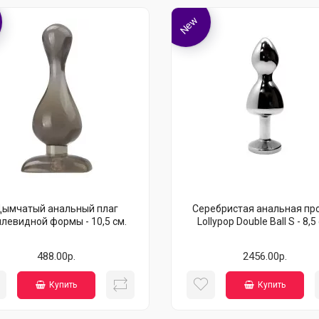
New
ымчатый анальный плаг
Серебристая анальная пр
плевидной формы - 10,5 см.
Lollypop Double Ball S - 8,5
488.00р.
2456.00р.
Купить
Купить