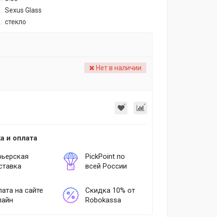
Sexus Glass
стекло
Нет в наличии
а и оплата
рьерская
PickPoint по
ставка
всей России
ата на сайте
Скидка 10% от
лайн
Robokassa