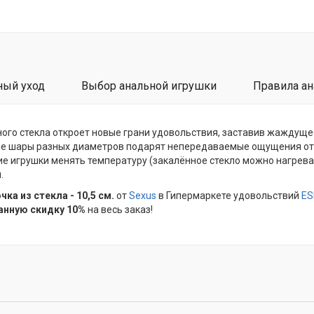
ный уход
Выбор анальной игрушки
Правила ан
ного стекла откроет новые грани удовольствия, заставив жаждуще
ие шары разных диаметров подарят непередаваемые ощущения от 
ие игрушки менять температуру (закалённое стекло можно нагрев
.
ка из стекла - 10,5 см.
от
Sexus
в Гипермаркете удовольствий
ES
анную скидку 10%
на весь заказ!