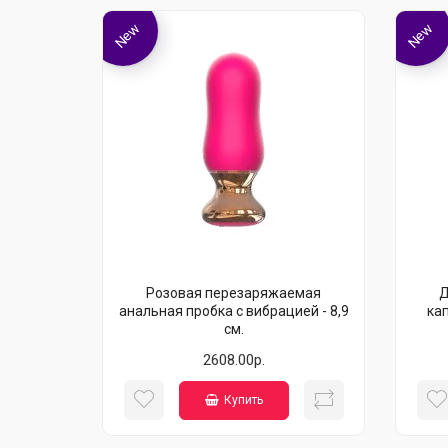
New
New
Розовая перезаряжаемая
Д
анальная пробка с вибрацией - 8,9
ка
см.
2608.00р.
Купить