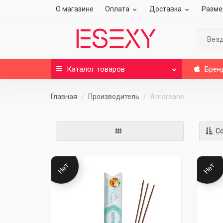
О магазине
Оплата
Доставка
Разме
Вез
Каталог
товаров
Брен
Главная
Производитель
Amoreane
Со
Нет
Нет