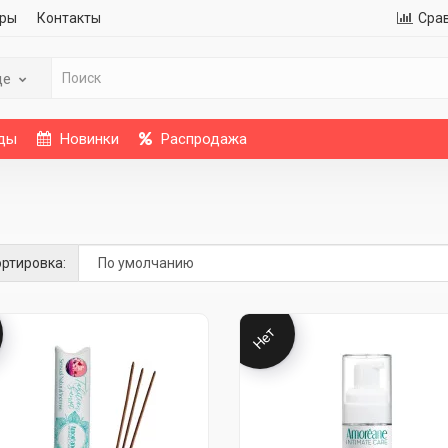
ры
Контакты
Сра
де
ды
Новинки
Распродажа
ртировка:
Нет