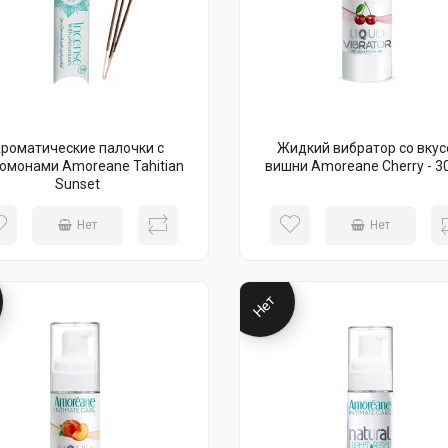
роматические палочки с
Жидкий вибратор со вку
омонами Amoreane Tahitian
вишни Amoreane Cherry - 30
Sunset
Нет
Нет
Нет