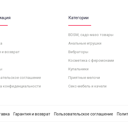
мация
Категории
BDSM, садо-мазо товары
а
Анальные игрушки
я и возврат
Вибраторы
Косметика с феромонами
ы
Купальники
ательское соглашение
Приятные мелочи
а конфиденциальности
Секс-мебель и качели
тавка
Гарантия и возврат
Пользовательское соглашение
Полит